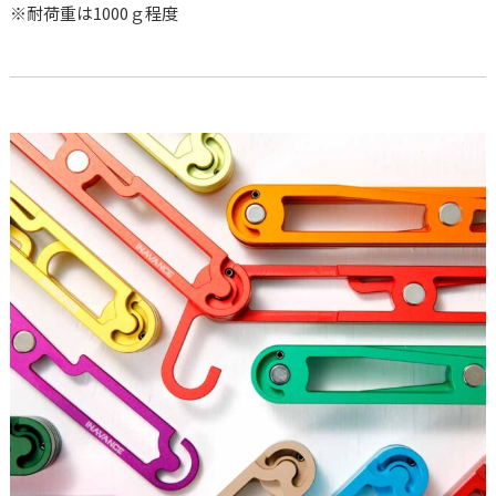
※耐荷重は1000ｇ程度