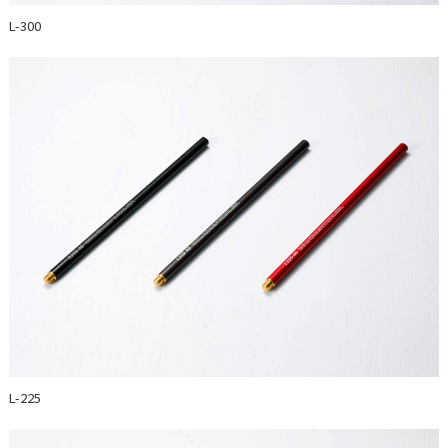
L-300
L-225