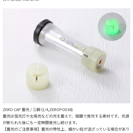
ZERO CAP 蓄光 / 三脚 (1/4,ZEROPOD38)
蓄光は蛍光灯や太陽光などの光を蓄えて、暗闇で発光する素材です。光源
が断たれた後にも⼀定時間発光し続けます。
【蓄光のご注意事項】蓄光の特性上、細かい粒が混ざっている場合があり